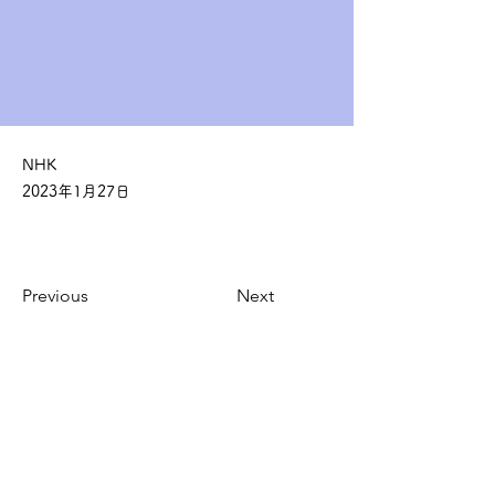
NHK
2023年1月27日
Previous
Next
​製品・サービス
広報
イソプロピルアル
松やにクリーナー
コール