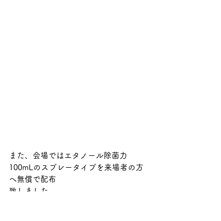
また、会場ではエタノール除菌力
100mLのスプレータイプを来場者の方
へ無償で配布
致しました。
モノに触れた後や飲食前などこまめに