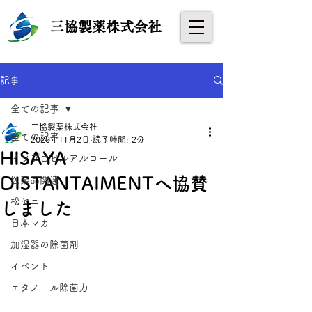
​
三協製薬株式会社
記事
全ての記事
三協製薬株式会社
全ての記事
2020年11月2日
読了時間: 2分
HISAYA
イソプロピルアルコール
DISTANTAIMENTへ協賛
医薬品関連
松ヤニ
しました
日本マカ
加湿器の除菌剤
イベント
エタノール除菌力