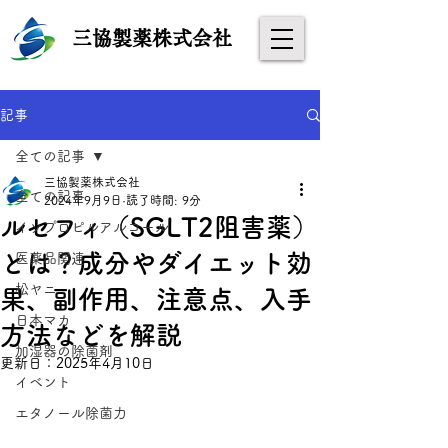
​
三協製薬株式会社
記事
全ての記事
三協製薬株式会社
全ての記事
2024年9月9日
読了時間: 9分
ルセフィ（SGLT2阻害薬）
イソプロピルアルコール
とは？成分やダイエット効
医薬品関連
松ヤニ
果、副作用、注意点、入手
日本マカ
方法などを解説
加湿器の除菌剤
更新日：
2025年4月10日
イベント
エタノール除菌力