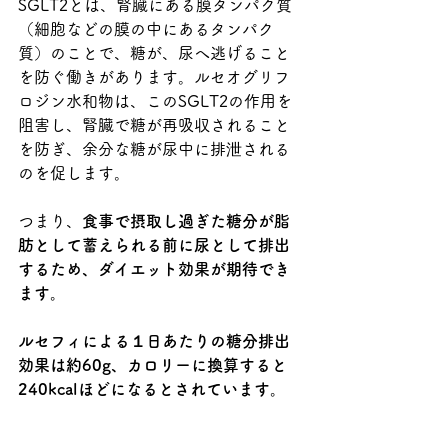
SGLT2とは、腎臓にある膜タンパク質
（細胞などの膜の中にあるタンパク
質）のことで、糖が、尿へ逃げること
を防ぐ働きがあります。
ルセオグリフ
ロジン水和物は、このSGLT2の作用を
阻害し、
腎臓で糖が再吸収されること
を防ぎ、余分な糖が尿中に排泄される
のを促します。
つまり、
食事で摂取し過ぎた糖分が脂
肪として蓄えられる前に尿として排出
するため、ダイエット効果が期待でき
ます。
ルセフィによる１日あたりの糖分排出
効果は約60g、カロリーに換算すると
240kcalほどになるとされています。