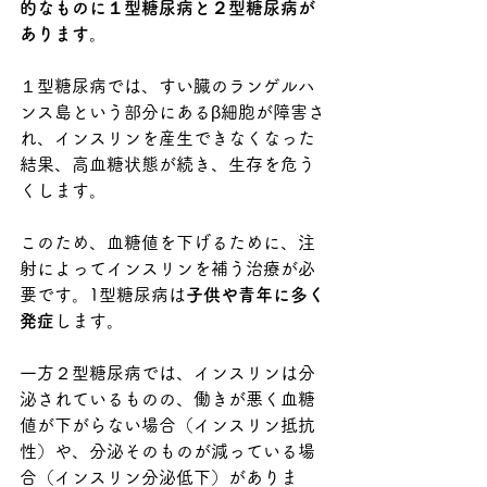
的なものに１型糖尿病と２型糖尿病が
あります
。
１型糖尿病では、すい臓
のランゲルハ
ンス島という部分にあるβ細胞が障害さ
れ、インスリンを産生できなくなった
結果、高血糖状態が続き、生存を危う
くします。
このため、血糖値を下げるために、注
射によってインスリンを補う治療が必
要です。1型糖尿病は
子供や青年に多く
発症
します。
一方２型糖尿病では、
インスリンは分
泌されているものの、働きが悪く血糖
値が下がらない場合（インスリン抵抗
性）や、分泌そのものが減っている場
合（インスリン分泌低下）がありま