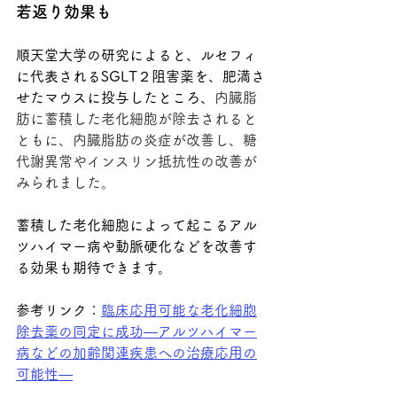
若返り効果も
順天堂大学の研究によると、ルセフィ
に代表されるSGLT２阻害薬を、肥満さ
せたマウスに投与したところ、
内臓脂
肪に蓄積した老化細胞が除去されると
ともに、内臓脂肪の炎症が改善し、糖
代謝異常やインスリン抵抗性の改善が
みられました。
蓄積した老化細胞によって起こるアル
ツハイマー病や動脈硬化などを改善す
る効果も期待できます。
参考リンク：
臨床応用可能な老化細胞
除去薬の同定に成功―アルツハイマー
病などの加齢関連疾患への治療応用の
可能性―