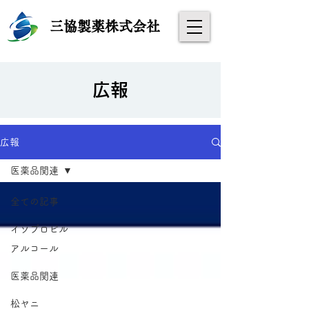
​
三協製薬株式会社
​広報
広報
医薬品関連
全ての記事
イソプロピル
アルコール
医薬品関連
松ヤニ