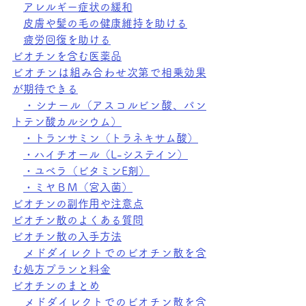
アレルギー症状の緩和
皮膚や髪の毛の健康維持を助ける
疲労回復を助ける
ビオチンを含む医薬品
ビオチンは組み合わせ次第で相乗効果
が期待できる
・シナール（アスコルビン酸、パン
トテン酸カルシウム）
・トランサミン（トラネキサム酸）
・ハイチオール（L-システイン）
・ユベラ（ビタミンE剤）
・ミヤＢＭ（宮入菌）
ビオチンの副作用や注意点
ビオチン散のよくある質問
ビオチン散の入手方法
メドダイレクトでのビオチン散を含
む処方プランと料金
ビオチンのまとめ
メドダイレクトでのビオチン散を含