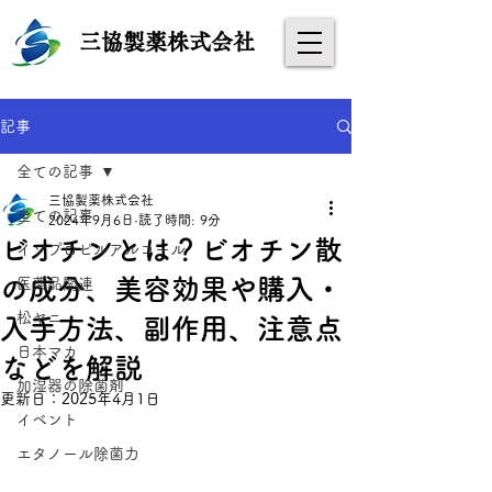
​
三協製薬株式会社
記事
全ての記事
三協製薬株式会社
全ての記事
2024年9月6日
読了時間: 9分
ビオチンとは？ビオチン散
イソプロピルアルコール
の成分、美容効果や購入・
医薬品関連
松ヤニ
入手方法、副作用、注意点
日本マカ
などを解説
加湿器の除菌剤
更新日：
2025年4月1日
イベント
エタノール除菌力