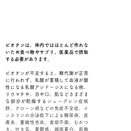
ビオチンは、体内ではほとんど作れな
いため食べ物やサプリ、医薬品で摂取
する必要があります
。
ビオチンが不足すると、
糖代謝が正常
に行われず、乳酸が蓄積して血液が酸
性になる乳酸アシドーシスになる他、
リウマチや、目や口、肌などさまざま
な部分が乾燥する
シェーグレン症候
群、クローン病などの免疫不全症、イ
ンスリンの分泌低下による糖尿病、皮
膚炎、萎縮性舌炎、食欲不振、むかつ
き、吐き気、憂鬱感、顔面蒼白、前胸