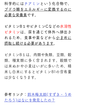
科学的には
チアミン
という化合物で、
ブドウ糖をエネルギーに変換するのに
必要な栄養素
です。
ビタミンB１やビタミンCなどの
水溶性
ビタミン
は、尿を通じて体外へ排出さ
れるため、食事や薬などから
小まめに
摂取し続ける必要があります
。
ビタミンB１は、肉類や魚類、豆類、穀
類、種実類に多く含まれます。穀類で
は米ぬかや小麦はいがに多いため、精
米し白米にするとビタミンB1の含有量
は少なくなります。
参考リンク：
鈴木梅太郎(すずき・うめ
たろう)はなにを発見したの？