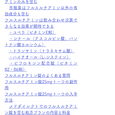
アミンのみを含む
市販薬はフルスルチアミン以外の有
効成分も含む
フルスルチアミンは飲み合わせ次第で
さらなる効果が期待できる
・ユベラ（ビタミンE剤）
・シナール（アスコルビン酸、パン
トテン酸カルシウム）
・トランサミン（トラネキサム酸）
・ハイチオール（L-システイン）
・ビフロキシン配合錠（ビタミン
B2・B6剤）
フルスルチアミン錠のよくある質問
フルスルチアミン錠25mgトーワの副作
用
フルスルチアミン錠25mgトーワの入手
方法
メドダイレクトでのフルスルチアミ
ン錠を含む処方プランの内容と料金