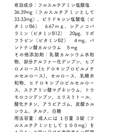
有効成分：フルスルチアミン塩酸塩　
36.39mg（フルスルチアミンとして
33.33mg）、
ピリドキシン塩酸塩（ビ
タミンB
6
）　6.67ｍｇ、シアノコバ
ラミン（ビタミンB
12
）　20μg、リボ
フラビン（ビタミンB
2
）　４mg、パ
ントテン酸カルシウム　５mg
その他添加剤：乳酸カルシウム水和
物，部分アルファー化デンプン，ヒプ
ロメロース(ヒドロキシプロピルメチ
ルセルロース)，セルロース，乳糖水
和物，ヒドロキシプロピルセルロー
ス，ステアリン酸マグネシウム，トウ
モロコシデンプン，エリスリトール，
酸化チタン，アラビアゴム，炭酸カル
シウム，タルク，白糖
用法容量：
成人には １日量 ３錠（フ
ルスルチアミンとして １００mg）を