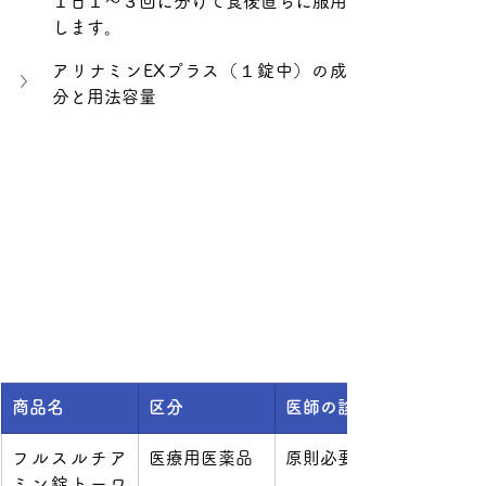
１日１～３回に分けて食後直ちに服用
します。
アリナミンEXプラス（１錠中）の成
分と用法容量
商品名
区分
医師の診察
フルスルチア
医療用医薬品
原則必要
ミン錠トーワ