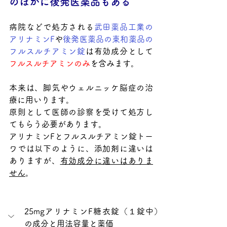
のほかに後発医薬品もある
病院などで処方される
武田薬品工業の
アリナミンF
や
後発医薬品の東和薬品の
フルスルチアミン錠
は有効成分として
フルスルチアミンのみ
を含みます。
本来は、脚気や
ウェルニッケ脳症の治
療に用いります。
原則として医師の診察を受けて処方し
てもらう必要があります。
アリナミンFとフルスルチアミン錠トー
ワでは以下のように、添加剤に違いは
ありますが、
有効成分に違いはありま
せん
。
25mgアリナミンF糖衣錠（１錠中）
の成分と用法容量と薬価