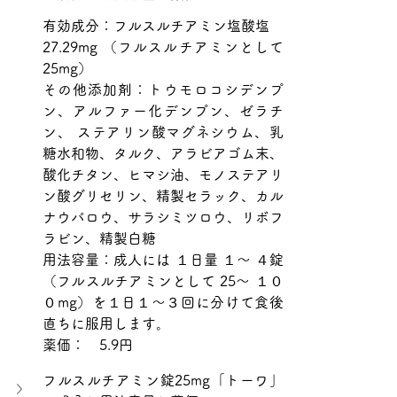
有効成分：フルスルチアミン塩酸塩　
27.29mg （フルスルチアミンとして
25mg）
その他添加剤：トウモロコシデンプ
ン、アルファー化デンプン、ゼラチ
ン、 ステアリン酸マグネシウム、乳
糖水和物、タルク、アラビアゴム末、
酸化チタン、ヒマシ油、モノステアリ
ン酸グリセリン、精製セラック、カル
ナウバロウ、サラシミツロウ、リボフ
ラビン、精製白糖
用法容量：成人には １日量 １～ ４錠
（フルスルチアミンとして 25～ １０
０mg）を１日１～３回に分けて食後
直ちに服用します。
薬価：　5.9円
フルスルチアミン錠25mg「トーワ」