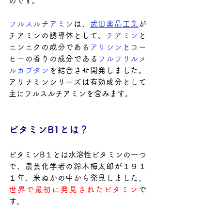
のです。
フルスルチアミン
は、
武田薬品工業
が
チアミンの誘導体として、
チアミン
と
ニンニクの成分である
アリシン
とコー
ヒーの香りの成分である
フルフリルメ
ルカプタン
を結合させ開発しました。
アリナミンシリーズは有効成分として
主にフルスルチアミンを含みます。
ビタミンB1とは？
ビタミンB１とは水溶性ビタミンの一つ
で、農芸化学者の鈴木梅太郎が１９１
１年、米ぬかの中から発見しました。
世界で最初に発見されたビタミン
で
す。