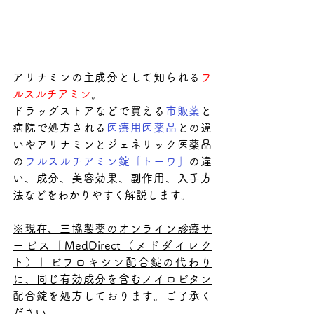
アリナミンの主成分として知られる
フ
ルスルチアミン
。
ドラッグストアなどで買える
市販薬
と
病院で処方される
医療用医薬品
との違
いやアリナミンとジェネリック医薬品
の
フルスルチアミン錠「トーワ」
の違
い、成分、美容効果、副作用、入手方
法などをわかりやすく解説します。
※現在、三協製薬のオンライン診療サ
ービス「MedDirect（メドダイレク
ト）」ビフロキシン配合錠の代わり
に、同じ有効成分を含むノイロビタン
配合錠を処方しております。ご了承く
ださい。