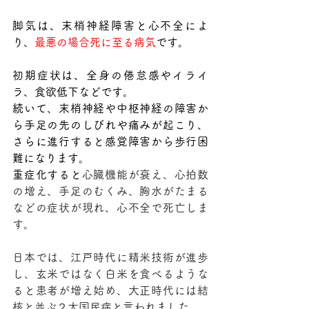
脚気は、末梢神経障害と心不全によ
り、
最悪の場合死に至る病気
です。
初期症状は、全身の倦怠感やイライ
ラ、食欲低下などです。
続いて、末梢神経や中枢神経の障害か
ら手足の先のしびれや痛みが起こり、
さらに進行すると感覚障害から歩行困
難になります。
重症化すると
心臓機能が衰え、心拍数
の増え、手足のむくみ、胸水がたまる
などの症状が現れ、心不全で死亡しま
す。
日本では、江戸時代に精米技術が進歩
し、玄米ではなく白米を食べるような
ると患者が増え始め、大正時代には結
核と並ぶ２大国民病と言われました。