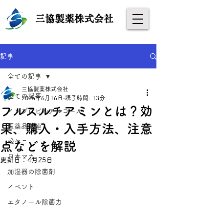
​
三協製薬株式会社
記事
全ての記事
三協製薬株式会社
全ての記事
2025年6月16日
読了時間: 13分
フルスルチアミンとは？効
イソプロピルアルコール
果、購入・入手方法、注意
医薬品関連
松ヤニ
点などを解説
日本マカ
更新日：
4月25日
加湿器の除菌剤
イベント
エタノール除菌力